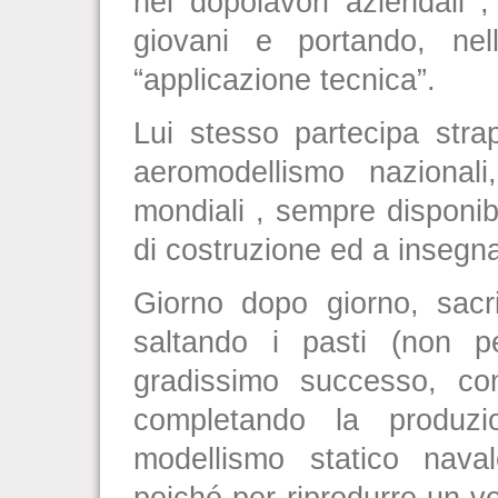
nei dopolavori aziendali 
giovani e portando, nel
“applicazione tecnica”.
Lui stesso partecipa strap
aeromodellismo nazionali
mondiali , sempre disponi
di costruzione ed a insegna
Giorno dopo giorno, sacri
saltando i pasti (non p
gradissimo successo, cont
completando la produzi
modellismo statico nava
poiché per riprodurre un v